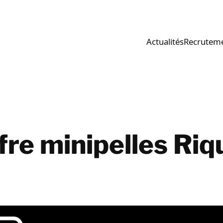
Actualités
Recrutem
fre minipelles Riq