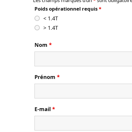
Les champs marqués d’un
*
sont obligatoir
Poids opérationnel requis
*
< 1.4T
> 1.4T
Nom
*
Prénom
*
E-mail
*