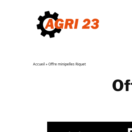
Aller
au
contenu
Accueil
»
Offre minipelles Riquet
Of